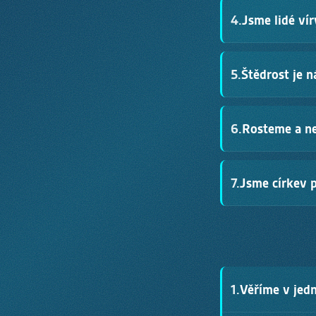
Jsme pozitivní, sm
4.
Jsme lidé ví
Dbáme na to aby n
1. Tesalonickým 5,11.16
Věříme, že Bůh má 
5.
Štědrost je n
rodiny, za město i
Filipským 4,6–7
·
Jaku
Dáváme svůj čas, fi
6.
Rosteme a n
Skutky 20,35
·
2. Korin
Chceme být každý d
7.
Jsme církev 
chceme se učit a m
Římanům 12,2
·
Efeský
Milujeme Zlín a ch
kolem nás.
Matouš 5,14–16
·
Skut
1.
Věříme v jed