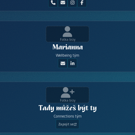
Fotka brzy
Marianna
Wellbeing tým
Fotka brzy
Tady můžeš být ty
Connections tým
Zapojit se