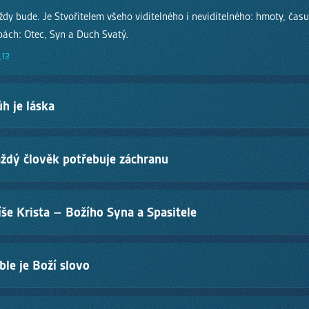
dy bude. Je Stvořitelem všeho viditelného i neviditelného: hmoty, času 
bách: Otec, Syn a Duch Svatý.
,13
h je láska
 člověka bez výjimky. Jeho touhou je vztah, ne náboženství. Bůh nám ta
aždý člověk potřebuje záchranu
ázání je milovat Boha celým srdcem a milovat své bližní jako sebe samé
Matouš 22,37–39
l a oddělil se od Boha. Žádné dobré skutky, náboženství ani morálka 
íše Krista – Božího Syna a Spasitele
ní a věčný život dostáváme pouze skrze víru v Ježíše Krista a upřímné 
ům 6,23
·
Efezským 2,8
terý se stal člověkem. Žil bez hříchu, zemřel na kříži za hříchy všech lidí
ble je Boží slovo
e a vládne jako Král.
Jan 14,6
Boží slovo inspirované Duchem Svatým, pravdivé a živé. Je naším nejv