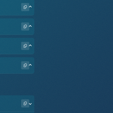
átelská atmosféra.
ájem, za naše
řed nás.
át.
jeme na sobě,
tlo i naději lidem