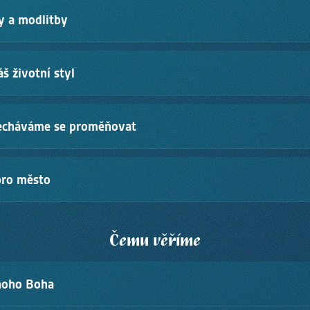
ějeme se a povzbuzujeme jeden druhého. MOVE je místo, kde vládne př
ry a modlitby
aše slova budovala.
·
Filipským 4,4
·
Jakub 3,1–5
moc dělat velké věci. A tak se vytrvale a často modlíme. Za sebe navz
áš životní styl
 za církev. Očekáváme, že Bůh bude měnit životy a jednat mocně uprost
b 5,16
·
Marek 11,24
nance i pozornost s radostí. Věříme, že větší požehnání je dávat než br
echáváme se proměňovat
tským 9,7
·
Římanům 12,1
en více podobní Kristu a hledáme, jak nás Bůh chce posunout. Pracu
pro město
ilujeme změny k lepšímu.
m 4,15
·
2. Petrův 1,5–8
·
1. Timoteovi 4,14–15
ceme mu sloužit. Aktivně se zapojujeme do života města a přinášíme svě
Čemu věříme
ky 1,8
noho Boha