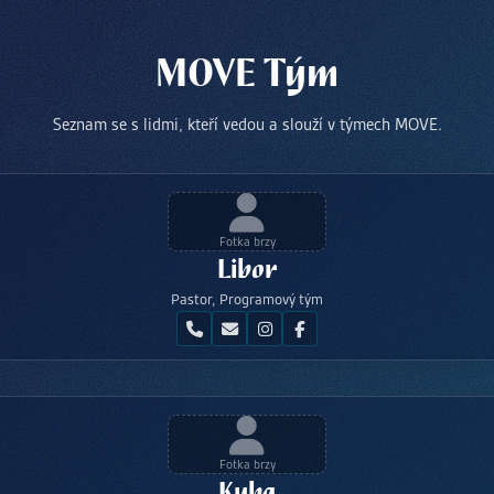
MOVE Tým
Seznam se s lidmi, kteří vedou a slouží v týmech MOVE.
Fotka brzy
Libor
Pastor, Programový tým
Fotka brzy
Kuba