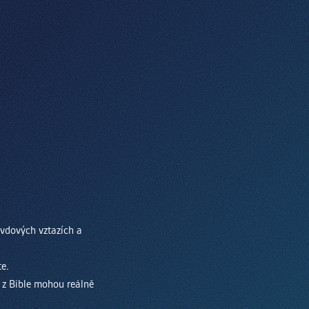
avdových vztazích a
te.
 z Bible mohou reálně