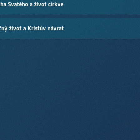
ha Svatého a život církve
 pro život.
m 119,105
á v každém věřícím, proměňuje ho, dává mu sílu k novému životu a ob
ný život a Kristův návrat
v je Kristovo tělo: společenství lidí, kteří žijí víru společně, milují Bo
kým 12,27
existovat věčně. Buď s Bohem v nebi, nebo oddělen od Něho. Ježíš se z
sl plnost svého království.
17
·
Zjevení 21,4