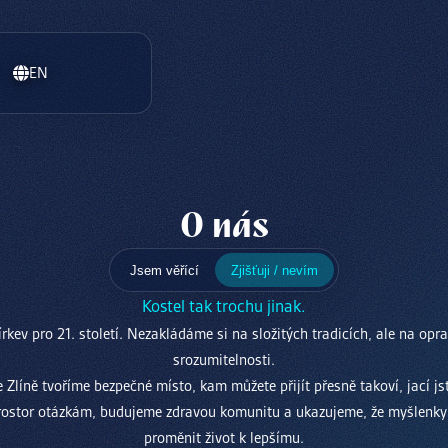
EN
O nás
Jsem věřící
Zjišťuji / nevím
Kostel tak trochu jinak.
rkev pro 21. století. Nezakládáme si na složitých tradicích, ale na opr
srozumitelnosti.
 Zlíně tvoříme bezpečné místo, kam můžete přijít přesně takoví, jací js
ostor otázkám, budujeme zdravou komunitu a ukazujeme, že myšlenky
proměnit život k lepšímu.