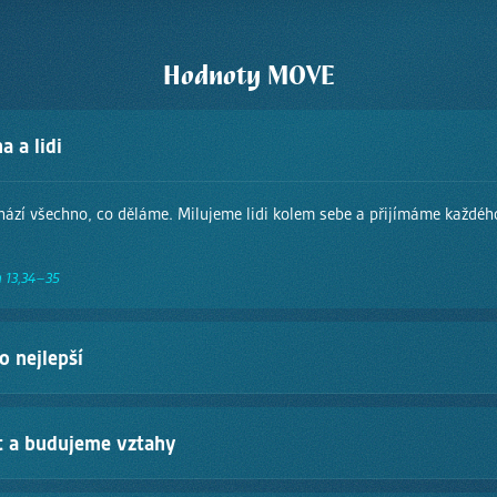
Hodnoty MOVE
 a lidi
hází všechno, co děláme. Milujeme lidi kolem sebe a přijímáme každéh
n 13,34–35
o nejlepší
 Boha, proto nám záleží na kvalitě, kráse a poctivosti.
t a budujeme vztahy
kým 4,8