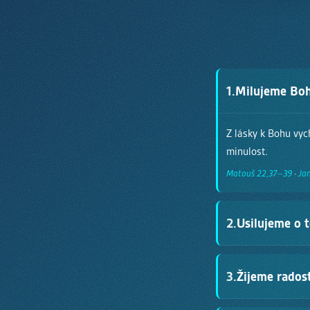
1.
Milujeme Boha
Z lásky k Bohu vyc
minulost.
Matouš 22,37–39
·
Ja
2.
Usilujeme o t
Všechno děláme pro
3.
Žijeme rados
Koloským 3,23
·
Filips