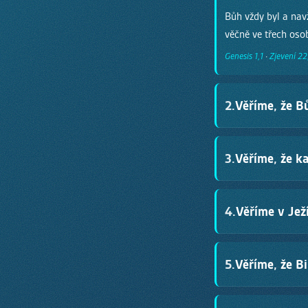
Bůh vždy byl a navž
věčně ve třech oso
Genesis 1,1
·
Zjevení 22
2.
Věříme, že Bů
Bůh miluje každého
3.
Věříme, že k
nejdůležitější přik
1. Jan 4,16
·
Jan 3,16
·
Každý z nás zhřeši
4.
Věříme v Jež
zachránit. Odpuště
Římanům 3,23
·
Říman
Ježíš je Boží Syn, k
5.
Věříme, že Bi
z mrtvých. Dnes žij
1. Korintským 15,3–4
·
Bible je dokonalé 