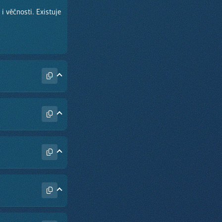
i věčnosti. Existuje
ké říká, že
.
nás nemohou
pokání.
 a třetího dne vstal
yšším měřítkem