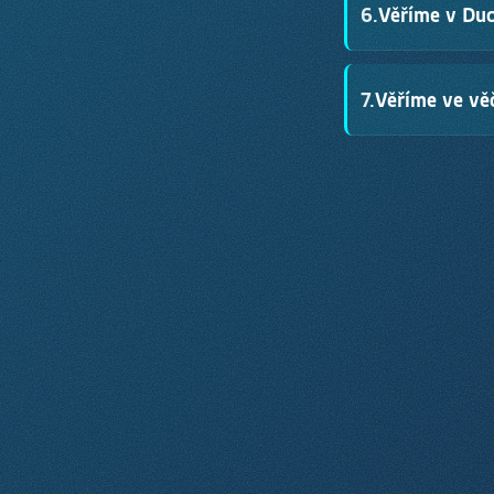
6.
Věříme v Duc
pravdy a průvodcem
2. Timoteovi 3,16
·
Žal
Duch Svatý přebýv
7.
Věříme ve věč
službu druhým. Círke
Lukáš 4,18
·
1. Korints
Každý člověk bude 
soudil svět a přine
1. Tesalonickým 4,16–