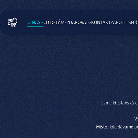
O NÁS
CO DĚLÁME?
DAROVAT
KONTAKT
ZAPOJIT SE
Jsme křesťanská cí
Ve
Místo, kde dáváme pr