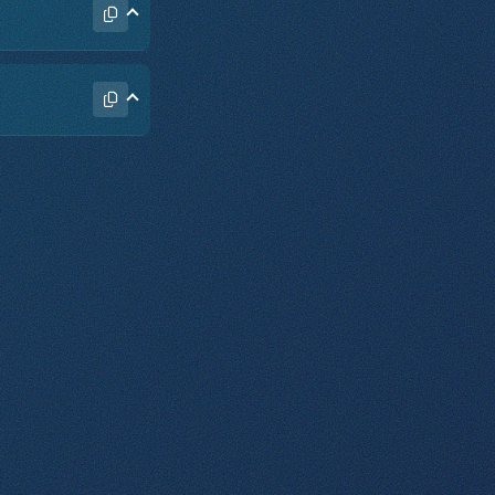
darovává ho pro
ha a slouží světu.
novu vrátí, aby